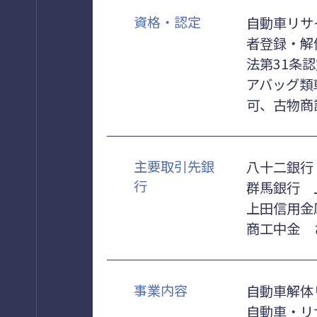
資格・認定
自動車リサ
者登録・解
法第31条
アバッグ類
可、古物商
主要取引先銀
八十二銀行
行
群馬銀行 
上田信用金
商工中金 
事業内容
自動車解体
自動車・リ