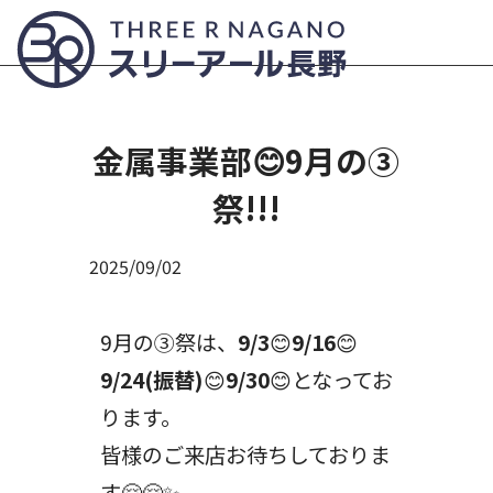
Submit
金属事業部😊9月の③
祭!!!
2025/09/02
9月の③祭は、
9/3
😊
9/16
😊
9/24(振替)
😊
9/30
😊となってお
ります。
皆様のご来店お待ちしておりま
す🤗🤗✨