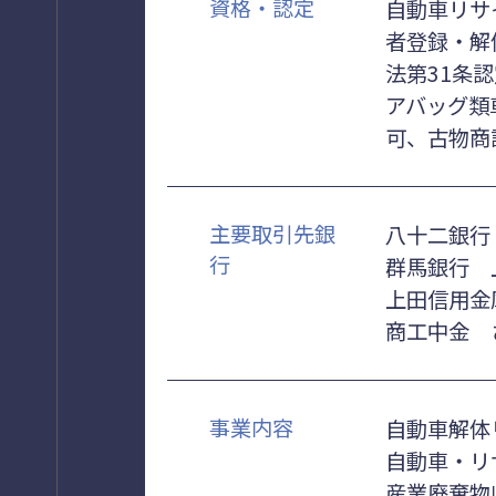
資格・認定
自動車リサ
者登録・解
法第31条
アバッグ類
可、古物商
主要取引先銀
八十二銀行
行
群馬銀行 
上田信用金
商工中金 
事業内容
自動車解体
自動車・リ
産業廃棄物