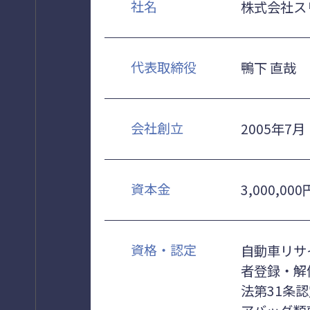
社名
株式会社ス
代表取締役
鴨下 直哉
会社創立
2005年7月
資本金
3,000,000
資格・認定
自動車リサ
者登録・解
法第31条