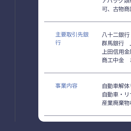
アバッグ類
可、古物商
主要取引先銀
八十二銀行
行
群馬銀行 
上田信用金
商工中金 
事業内容
自動車解体
自動車・リ
産業廃棄物