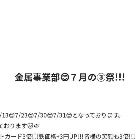
金属事業部😊７月の③祭!!!
13😊7/23😊7/30😊7/31😊となっております。
おります🐱🍉
カード3倍!!!鉄価格+3円UP!!!皆様の笑顔も3倍!!!