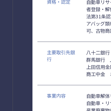
資格・認定
自動車リサ
者登録・解
法第31条
アバッグ類
可、古物商
主要取引先銀
八十二銀行
行
群馬銀行 
上田信用金
商工中金 
事業内容
自動車解体
自動車・リ
産業廃棄物